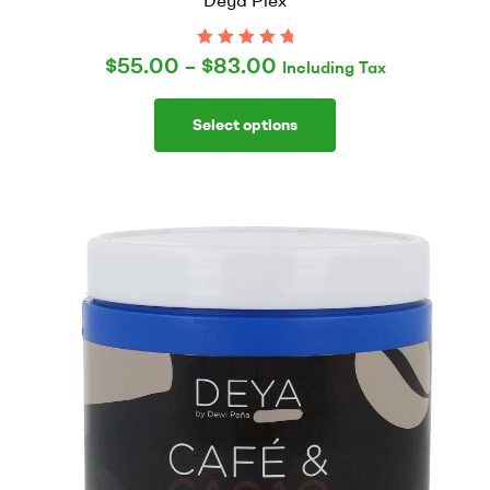
$
55.00
–
$
83.00
Rated
5.00
out
Including Tax
of 5
Select options