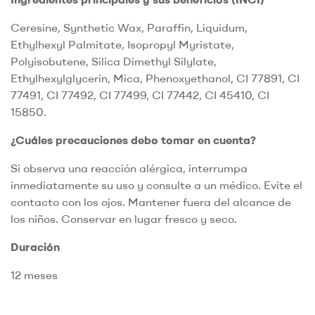
Ceresine, Synthetic Wax, Paraffin, Liquidum,
Ethylhexyl Palmitate, Isopropyl Myristate,
Polyisobutene, Silica Dimethyl Silylate,
Ethylhexylglycerin, Mica, Phenoxyethanol, CI 77891, CI
77491, CI 77492, CI 77499, CI 77442, CI 45410, CI
15850.
¿Cuáles precauciones debo tomar en cuenta?
Si observa una reacción alérgica, interrumpa
inmediatamente su uso y consulte a un médico. Evite el
contacto con los ojos. Mantener fuera del alcance de
los niños. Conservar en lugar fresco y seco.
Duración
12 meses